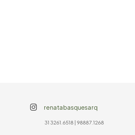
renatabasquesarq
31 3261.6518 | 98887.1268